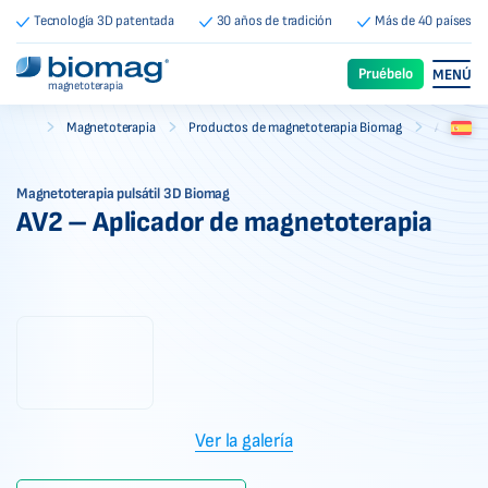
Tecnología 3D patentada
30 años de tradición
Más de 40 países
Pruébelo
MENÚ
magnetoterapia
-
-
-
Magnetoterapia
Productos de magnetoterapia Biomag
Aplicado
Biomag
Magnetoterapia pulsátil 3D Biomag
AV2 – Aplicador de magnetoterapia
Ver la galería