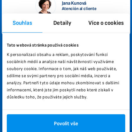
Jana Kunová
Atención al cliente
Souhlas
Detaily
Více o cookies
Política de privacidad
Información complementaria
Tato webová stránka používá cookies
¿Por qué Biomag?
K personalizaci obsahu a reklam, poskytování funkcí
sociálních médií a analýze naší návštěvnosti využíváme
Alto rendimiento y eficacia de los efectos terapéuticos.
soubory cookie. Informace o tom, jak náš web používáte,
sdílíme se svými partnery pro sociální média, inzerci a
Ayuda a mejorar la salud.
analýzy. Partneři tyto údaje mohou zkombinovat s dalšími
Ya en 40 países de todo el mundo.
informacemi, které jste jim poskytli nebo které získali v
důsledku toho, že používáte jejich služby.
30 años de experiencia en el sector.
Más de 100 000 clientes satisfechos.
¿Cómo se realiza la prueba?
Povolit vše