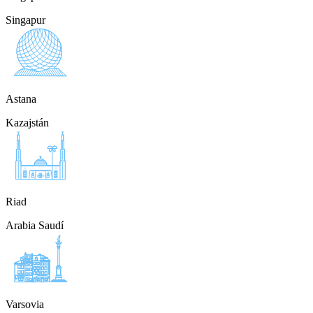
Singapur
Astana
Kazajstán
Riad
Arabia Saudí
Varsovia