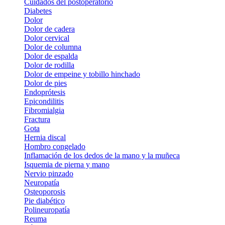
Cuidados del postoperatorio
Diabetes
Dolor
Dolor de cadera
Dolor cervical
Dolor de columna
Dolor de espalda
Dolor de rodilla
Dolor de empeine y tobillo hinchado
Dolor de pies
Endoprótesis
Epicondilitis
Fibromialgia
Fractura
Gota
Hernia discal
Hombro congelado
Inflamación de los dedos de la mano y la muñeca
Isquemia de pierna y mano
Nervio pinzado
Neuropatía
Osteoporosis
Pie diabético
Polineuropatía
Reuma