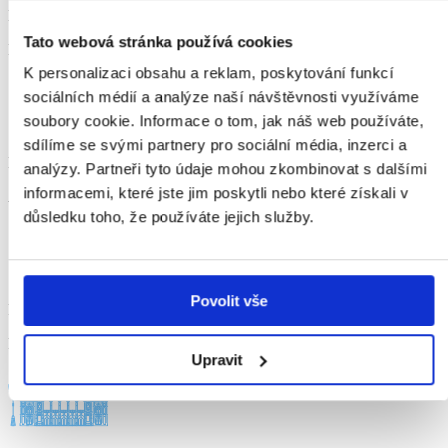
Barcelona
Tato webová stránka používá cookies
España
K personalizaci obsahu a reklam, poskytování funkcí
sociálních médií a analýze naší návštěvnosti využíváme
soubory cookie. Informace o tom, jak náš web používáte,
sdílíme se svými partnery pro sociální média, inzerci a
Berlín
analýzy. Partneři tyto údaje mohou zkombinovat s dalšími
informacemi, které jste jim poskytli nebo které získali v
Alemania
důsledku toho, že používáte jejich služby.
Povolit vše
París
Francia
Upravit